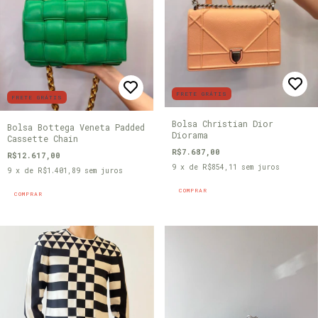
FRETE GRÁTIS
FRETE GRÁTIS
Bolsa Christian Dior
Bolsa Bottega Veneta Padded
Diorama
Cassette Chain
R$7.687,00
R$12.617,00
9
x de
R$854,11
sem juros
9
x de
R$1.401,89
sem juros
COMPRAR
COMPRAR