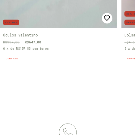
23
%
35
%
OFF
FRET
Óculos Valentino
Bols
R$997,00
R$647,00
R$4.5
6
x de
R$107,83
sem juros
9
x d
COMPRAR
COMP