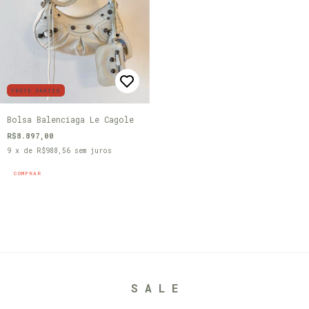
FRETE GRÁTIS
Bolsa Balenciaga Le Cagole
R$8.897,00
9
x de
R$988,56
sem juros
COMPRAR
S A L E